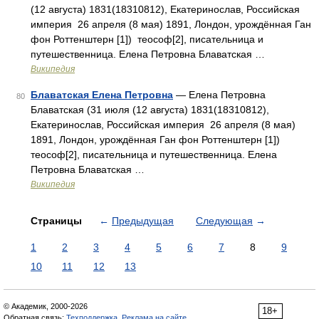
(12 августа) 1831(18310812), Екатеринослав, Российская
империя 26 апреля (8 мая) 1891, Лондон, урождённая Ган
фон Роттенштерн [1]) теософ[2], писательница и
путешественница. Елена Петровна Блаватская …
Википедия
Блаватская Елена Петровна
— Елена Петровна
80
Блаватская (31 июля (12 августа) 1831(18310812),
Екатеринослав, Российская империя 26 апреля (8 мая)
1891, Лондон, урождённая Ган фон Роттенштерн [1])
теософ[2], писательница и путешественница. Елена
Петровна Блаватская …
Википедия
Страницы
←
Предыдущая
Следующая
→
1
2
3
4
5
6
7
8
9
10
11
12
13
© Академик, 2000-2026
18+
Обратная связь:
Техподдержка
,
Реклама на сайте