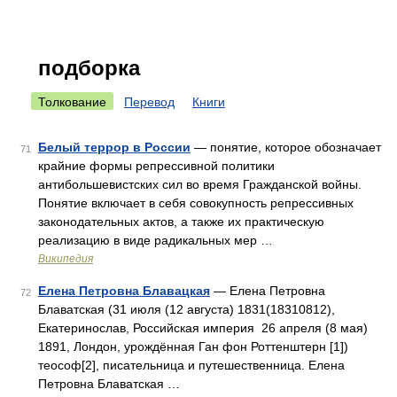
подборка
Толкование
Перевод
Книги
Белый террор в России
— понятие, которое обозначает
71
крайние формы репрессивной политики
антибольшевистских сил во время Гражданской войны.
Понятие включает в себя совокупность репрессивных
законодательных актов, а также их практическую
реализацию в виде радикальных мер …
Википедия
Елена Петровна Блавацкая
— Елена Петровна
72
Блаватская (31 июля (12 августа) 1831(18310812),
Екатеринослав, Российская империя 26 апреля (8 мая)
1891, Лондон, урождённая Ган фон Роттенштерн [1])
теософ[2], писательница и путешественница. Елена
Петровна Блаватская …