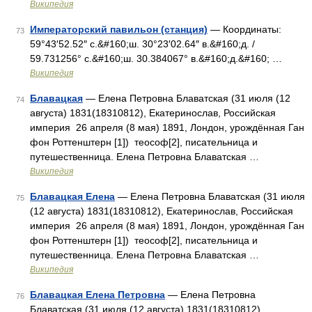
Википедия
Императорский павильон (станция)
— Координаты:
73
59°43′52.52″ с.&#160;ш. 30°23′02.64″ в.&#160;д. /
59.731256° с.&#160;ш. 30.384067° в.&#160;д.&#160; …
Википедия
Блавацкая
— Елена Петровна Блаватская (31 июля (12
74
августа) 1831(18310812), Екатеринослав, Российская
империя 26 апреля (8 мая) 1891, Лондон, урождённая Ган
фон Роттенштерн [1]) теософ[2], писательница и
путешественница. Елена Петровна Блаватская …
Википедия
Блавацкая Елена
— Елена Петровна Блаватская (31 июля
75
(12 августа) 1831(18310812), Екатеринослав, Российская
империя 26 апреля (8 мая) 1891, Лондон, урождённая Ган
фон Роттенштерн [1]) теософ[2], писательница и
путешественница. Елена Петровна Блаватская …
Википедия
Блавацкая Елена Петровна
— Елена Петровна
76
Блаватская (31 июля (12 августа) 1831(18310812),